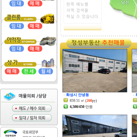
화성시 안녕동
859.51 ㎡ (
260
py)
4,500/450
만원