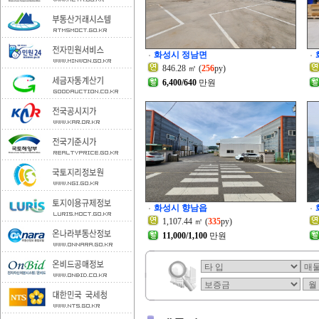
화성시 정남면
846.28 ㎡ (
256
py)
6,400/640
만원
화성시 향남읍
1,107.44 ㎡ (
335
py)
11,000/1,100
만원