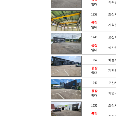
계획
임대
1859
화성
공장
계획
임대
1945
오산
공장
생산
임대
1952
화성
공장
계획
임대
1942
오산
공장
자연
임대
1950
화성
공장