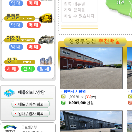
평택시 서탄면
1,090.91 ㎡ (
330
py)
10,000/1,000
만원