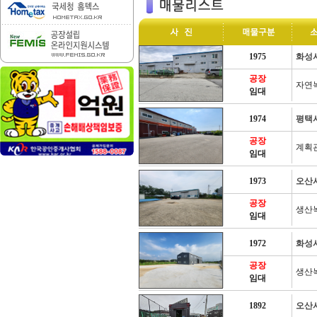
1975
화성
공장
자연
임대
1974
평택
공장
계획
임대
1973
오산
공장
생산
임대
1972
화성
공장
생산
임대
1892
오산