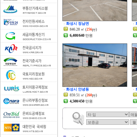
화성시 정남면
846.28 ㎡ (
256
py)
6,400/640
만원
화성시 안녕동
859.51 ㎡ (
260
py)
4,500/450
만원