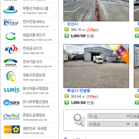
오산시
396.70 ㎡ (
120
py)
6,000/500
만원
화성시 안녕동
363.64 ㎡ (
110
py)
5,000/360
만원