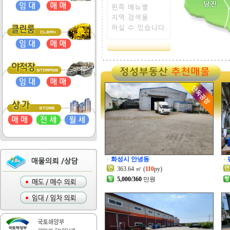
화성시 안녕동
363.64 ㎡ (
110
py)
5,000/360
만원