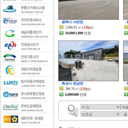
평택시 서탄면
1,090.91 ㎡ (
330
py)
10,000/1,000
만원
화성시 정남면
396.70 ㎡ (
120
py)
6,000/600
만원