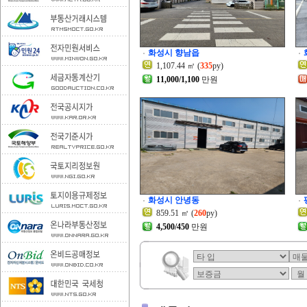
화성시 향남읍
1,107.44 ㎡ (
335
py)
11,000/1,100
만원
화성시 안녕동
859.51 ㎡ (
260
py)
4,500/450
만원