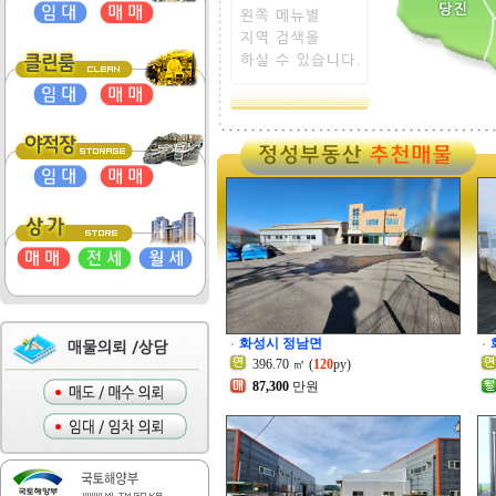
화성시 정남면
396.70 ㎡ (
120
py)
87,300
만원