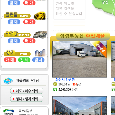
화성시 안녕동
363.64 ㎡ (
110
py)
5,000/360
만원