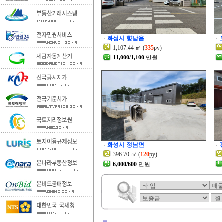
화성시 향남읍
1,107.44 ㎡ (
335
py)
11,000/1,100
만원
화성시 정남면
396.70 ㎡ (
120
py)
6,000/600
만원