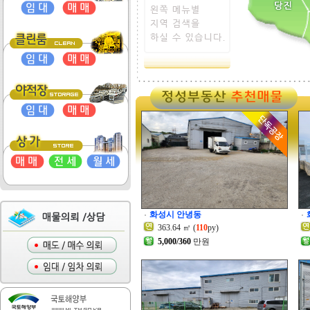
화성시 안녕동
363.64 ㎡ (
110
py)
5,000/360
만원