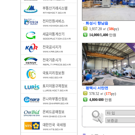
화성시 향남읍
1,937.20 ㎡ (
586
py)
14,000/1,400
만원
평택시 서탄면
578.52 ㎡ (
175
py)
4,800/480
만원