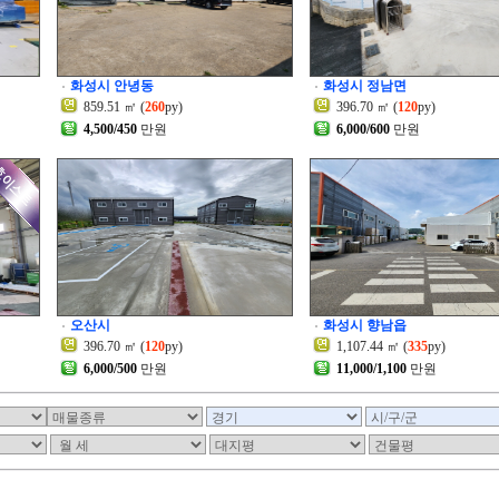
화성시 안녕동
화성시 정남면
859.51 ㎡ (
260
py)
396.70 ㎡ (
120
py)
4,500/450
만원
6,000/600
만원
오산시
화성시 향남읍
396.70 ㎡ (
120
py)
1,107.44 ㎡ (
335
py)
6,000/500
만원
11,000/1,100
만원