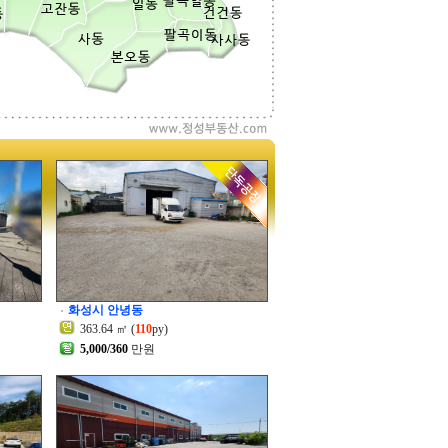
화성시 안녕동
363.64 ㎡ (
110
py)
5,000/360
만원