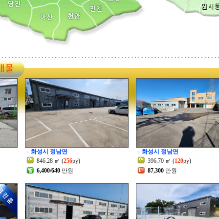
화성시 정남면
화성시 정남면
846.28 ㎡ (
256
py)
396.70 ㎡ (
120
py)
6,400/640
만원
87,300
만원