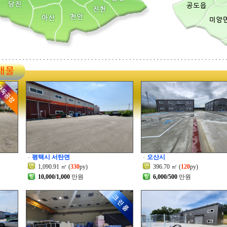
평택시 서탄면
오산시
1,090.91 ㎡ (
330
py)
396.70 ㎡ (
120
py)
10,000/1,000
만원
6,000/500
만원