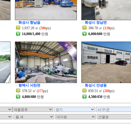
화성시 향남읍
화성시 정남면
1,937.20 ㎡ (
586
py)
396.70 ㎡ (
120
py)
14,000/1,400
만원
6,000/600
만원
평택시 서탄면
화성시 안녕동
578.52 ㎡ (
175
py)
859.51 ㎡ (
260
py)
4,800/480
만원
4,500/450
만원