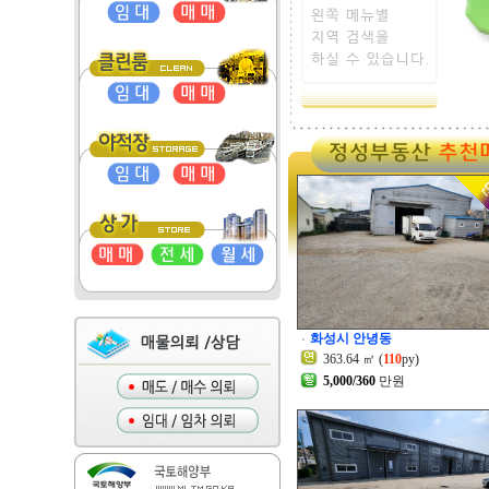
화성시 안녕동
363.64 ㎡ (
110
py)
5,000/360
만원