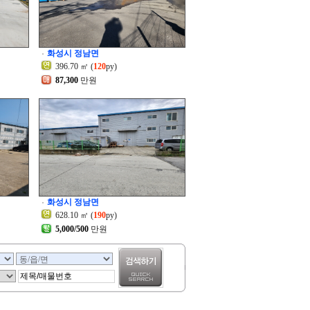
화성시 정남면
396.70 ㎡ (
120
py)
87,300
만원
화성시 정남면
628.10 ㎡ (
190
py)
5,000/500
만원