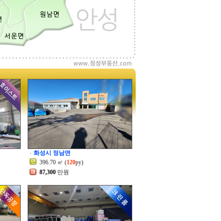
화성시 정남면
396.70 ㎡ (
120
py)
87,300
만원