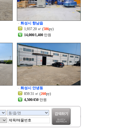
화성시 향남읍
1,937.20 ㎡ (
586
py)
14,000/1,400
만원
화성시 안녕동
859.51 ㎡ (
260
py)
4,500/450
만원