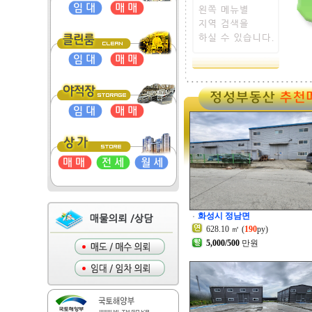
화성시 정남면
628.10 ㎡ (
190
py)
5,000/500
만원