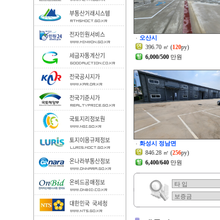
오산시
396.70 ㎡ (
120
py)
6,000/500
만원
화성시 정남면
846.28 ㎡ (
256
py)
6,400/640
만원