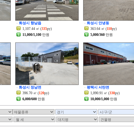
화성시 향남읍
화성시 안녕동
1,107.44 ㎡ (
335
py)
363.64 ㎡ (
110
py)
11,000/1,100
만원
5,000/360
만원
화성시 정남면
평택시 서탄면
396.70 ㎡ (
120
py)
1,090.91 ㎡ (
330
py)
6,000/600
만원
10,000/1,000
만원